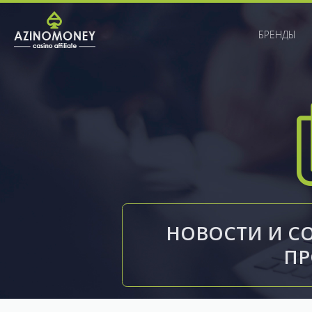
БРЕНДЫ
НОВОСТИ И С
П