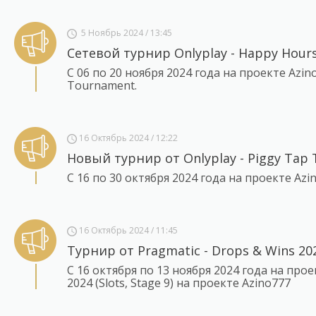
5 Ноябрь 2024 / 13:45
Сетевой турнир Onlyplay - Happy Hour
С 06 по 20 ноября 2024 года на проекте Azi
Tournament.
16 Октябрь 2024 / 12:22
Новый турнир от Onlyplay - Piggy Tap
С 16 по 30 октября 2024 года на проекте Azi
16 Октябрь 2024 / 11:45
Турнир от Pragmatic - Drops & Wins 20
С 16 октября по 13 ноября 2024 года на прое
2024 (Slots, Stage 9) на проекте Azino777